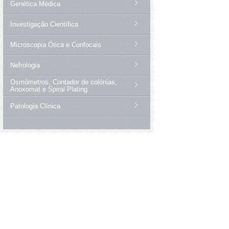
Genética Médica
Investigação Científica
Microscopia Ótica e Confocais
Nefrologia
Osmómetros, Contador de colónias,
Anoxomat e Spiral Plating
Patologia Clínica