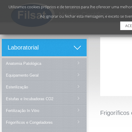
Utilizamos cookies próprios e de terceiros para lhe oferecer uma melhor 
Ao ignorar ou fechar esta mensagem, e exceto se tiver
ACE
Laboratorial
Anatomia Patológica
Equipamento Geral
Esterilização
Estufas e Incubadoras CO2
Fertilização In Vitro
Frigorífico
Frigoríficos e Congeladores