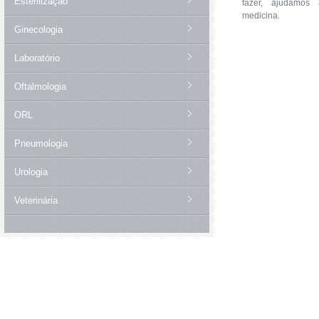
Esterilização
fazer, ajudamos 
medicina.
Ginecologia
Laboratório
Oftalmologia
ORL
Pneumologia
Urologia
Veterinária