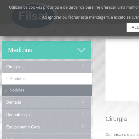
Utilizamos cookies próprios e de terceiros para lhe oferecer uma melhor 
Ao ignorar ou fechar esta mensagem, e exceto se tiver
ACE
Medicina
Cirurgia
Produtos
Notícias
Dentária
Dermatologia
Cirurgia
Equipamento Geral
Connosco é mais si