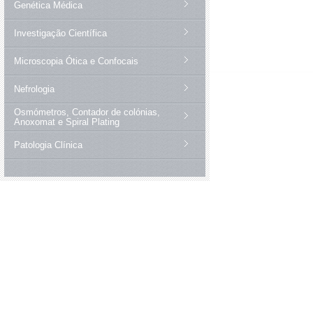
Genética Médica
Investigação Científica
Microscopia Ótica e Confocais
Nefrologia
Osmómetros, Contador de colónias,
Anoxomat e Spiral Plating
Patologia Clínica