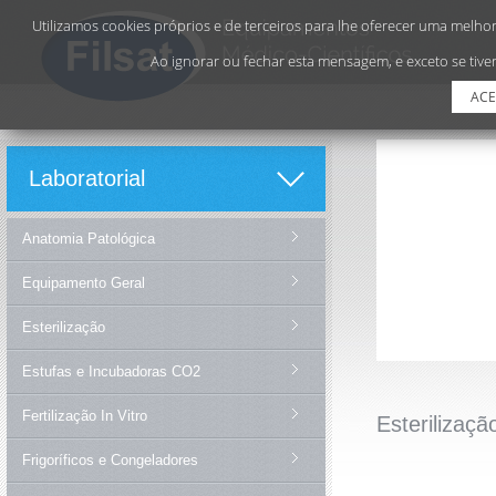
Utilizamos cookies próprios e de terceiros para lhe oferecer uma melhor 
Ao ignorar ou fechar esta mensagem, e exceto se tiver
ACE
Laboratorial
Anatomia Patológica
Equipamento Geral
Esterilização
Estufas e Incubadoras CO2
Fertilização In Vitro
Esterilizaçã
Frigoríficos e Congeladores