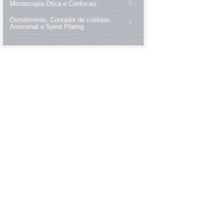
Microscopia Ótica e Confocais
Osmómetros, Contador de colónias,
Anoxomat e Spiral Plating