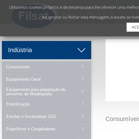
Utilizamos cookies próprios e de terceiros para lhe oferecer uma melhor 
Ao ignorar ou fechar esta mensagem, e exceto se tiver
ACE
Indústria
Consumíveis
Equipamento Geral
Equipamento para preparação de
amostras de Metalografia
Esterilização
Estufas e Incubadoras CO2
Consumívei
Frigoríficos e Congeladores