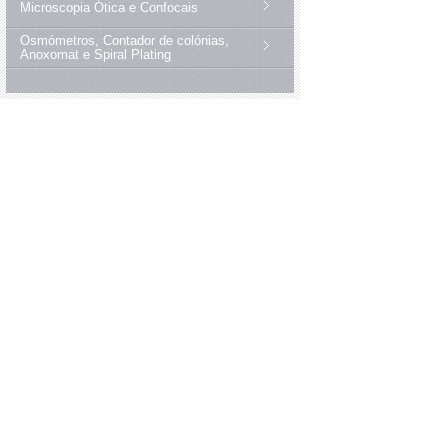
Microscopia Ótica e Confocais
Osmómetros, Contador de colónias,
Anoxomat e Spiral Plating