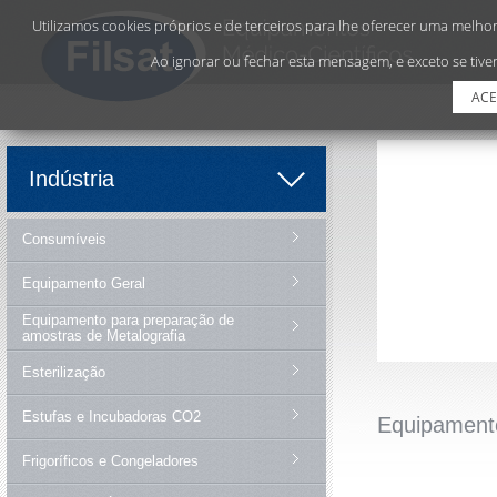
Utilizamos cookies próprios e de terceiros para lhe oferecer uma melhor 
Ao ignorar ou fechar esta mensagem, e exceto se tiver
ACE
Indústria
Consumíveis
Equipamento Geral
Equipamento para preparação de
amostras de Metalografia
Esterilização
Estufas e Incubadoras CO2
Equipament
Frigoríficos e Congeladores