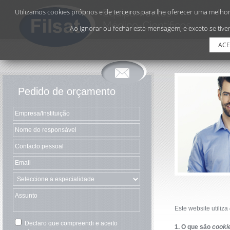
Utilizamos cookies próprios e de terceiros para lhe oferecer uma melhor 
Ao ignorar ou fechar esta mensagem, e exceto se tiver
ACE
Pedido de orçamento
Este website utiliza
Declaro que compreendi e aceito
1. O que são
cooki