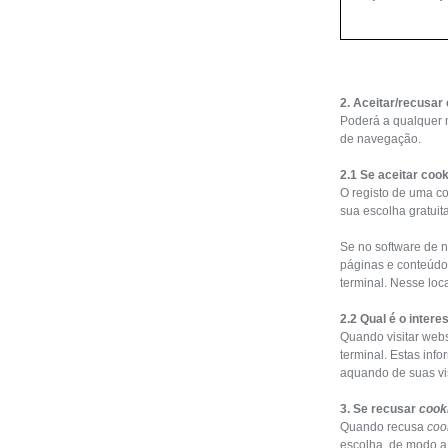
2. Aceitar/recusar
Poderá a qualquer 
de navegação.
2.1 Se aceitar coo
O registo de uma c
sua escolha gratui
Se no software de n
páginas e conteúdo
terminal. Nesse loc
2.2 Qual é o inter
Quando visitar webs
terminal. Estas in
aquando de suas vis
3. Se recusar
cook
Quando recusa
coo
escolha, de modo a 