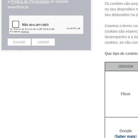
a
Política de Privacidade
do website
Os
cookies
são pequ
www.filsat.pt
no seu dispositivo 
seu dispositivo na p
Usamos o termo
co
cookies são essenci
desempenho e a exp
cookies, se não con
Que tipo de c
ookie
ORIGEM
Filsat
Google
(
Saber mais
)