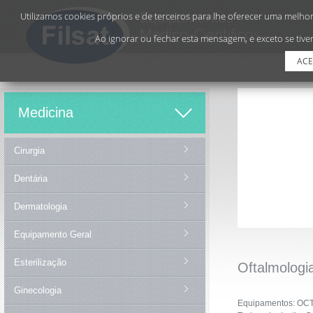
Utilizamos cookies próprios e de terceiros para lhe oferecer uma melhor 
Ao ignorar ou fechar esta mensagem, e exceto se tiver
ACE
Medicina
Cirurgia
Dentária
Dermatologia
Equipamento Geral
Esterilização
Oftalmologi
Ginecologia
Equipamentos: OCT;