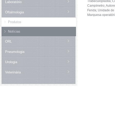
Trabeculoplastia; Cr
Laboratório
Campímetro; Autore
Fenda; Unidade de R
Oftalmologia
Marquesa operatória
Produtos
Notícias
ORL
Pneumologia
Urologia
Veterinária