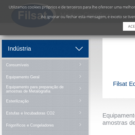
Utilizamos cookies próprios e de terceiros para lhe oferecer uma melhor 
Ao ignorar ou fechar esta mensagem, e exceto se tiver
ACE
Indústria
Consumíveis
Equipamento Geral
Filsat 
Equipamento para preparação de
amostras de Metalografia
Esterilização
Estufas e Incubadoras CO2
Equipament
amostras de
Frigoríficos e Congeladores