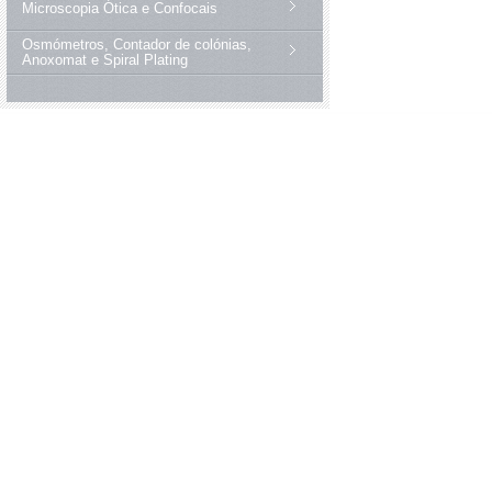
Microscopia Ótica e Confocais
Osmómetros, Contador de colónias,
Anoxomat e Spiral Plating