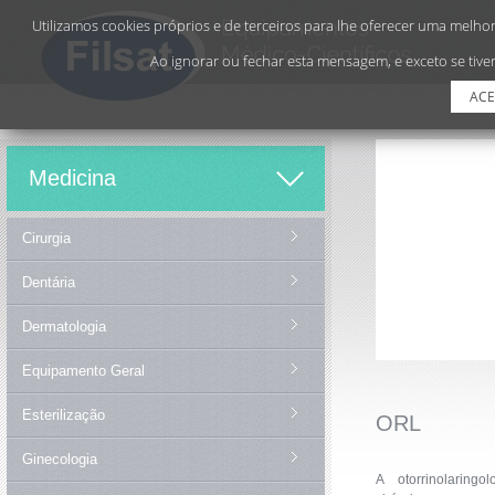
Utilizamos cookies próprios e de terceiros para lhe oferecer uma melhor 
Ao ignorar ou fechar esta mensagem, e exceto se tiver
ACE
Medicina
Cirurgia
Dentária
Dermatologia
Equipamento Geral
Esterilização
ORL
Ginecologia
A otorrinolaring