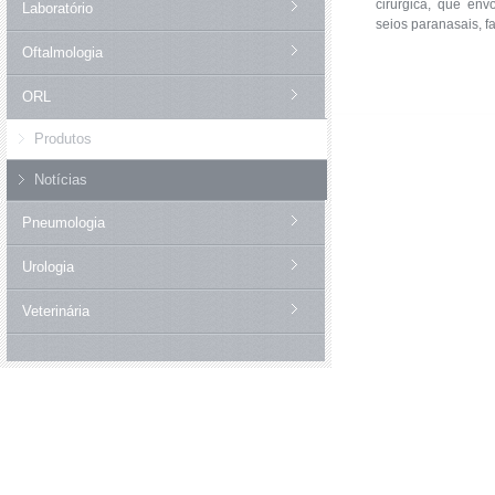
cirúrgica, que env
Laboratório
seios paranasais, f
Oftalmologia
ORL
Produtos
Notícias
Pneumologia
Urologia
Veterinária