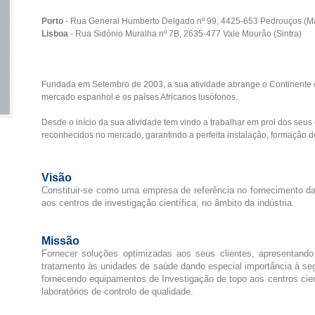
Porto
- Rua General Humberto Delgado nº 99, 4425-653 Pedrouços (M
Lisboa
- Rua Sidónio Muralha nº 7B, 2635-477 Vale Mourão (Sintra)
Fundada em Setembro de 2003, a sua atividade abrange o Continente e
mercado espanhol e os países Africanos lusófonos.
Desde o início da sua atividade tem vindo a trabalhar em prol dos seu
reconhecidos no mercado, garantindo a perfeita instalação, formação de
Visão
Constituir-se como uma empresa de referência no fornecimento da
aos centros de investigação científica, no âmbito da indústria.
Missão
Fornecer soluções optimizadas aos seus clientes, apresentand
tratamento às unidades de saúde dando especial importância à seg
fornecendo equipamentos de Investigação de topo aos centros cie
laboratórios de controlo de qualidade.