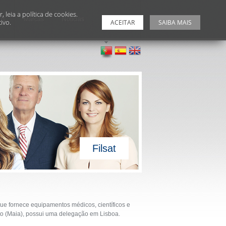
leia a política de cookies.
os
Marcas
Notícias
Contactos
ivo.
ACEITAR
SAIBA MAIS
Filsat
ue fornece equipamentos médicos, científicos e
orto (Maia), possui uma delegação em Lisboa.