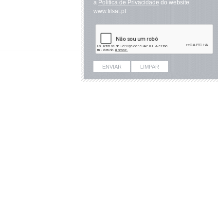
a
Política de Privacidade
do website
www.filsat.pt