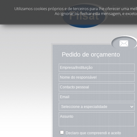
Utilizamos cookies próprios e de terceiros para lhe oferecer uma melh
Ao ignorar ou fechar esta mensagem, e exceto 
Pedido de orçamento
Declaro que compreendi e aceito