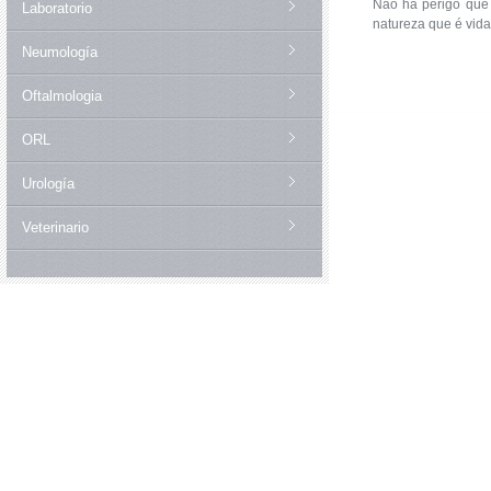
Não há perigo que 
Laboratorio
natureza que é vid
Neumología
Oftalmologia
ORL
Urología
Veterinario