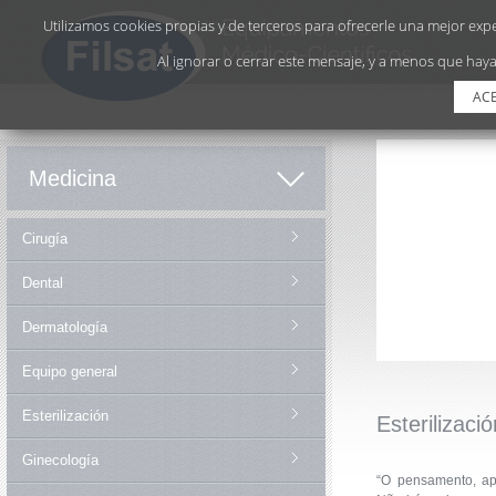
Utilizamos cookies propias y de terceros para ofrecerle una mejor exper
Al ignorar o cerrar este mensaje, y a menos que haya
AC
Medicina
Cirugía
Dental
Dermatología
Equipo general
Esterilización
Esterilizació
Ginecología
“O pensamento, a