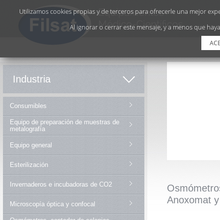
Utilizamos cookies propias y de terceros para ofrecerle una mejor exper
Al ignorar o cerrar este mensaje, y a menos que haya
AC
Industria
Consumibles
Equipo de preparación de muestras de
metalografía
Equipo general
Esterilización
Invernaderos e incubadoras de CO2
Osmómetros,
Anoxomat y 
Microscopía óptica y confocal