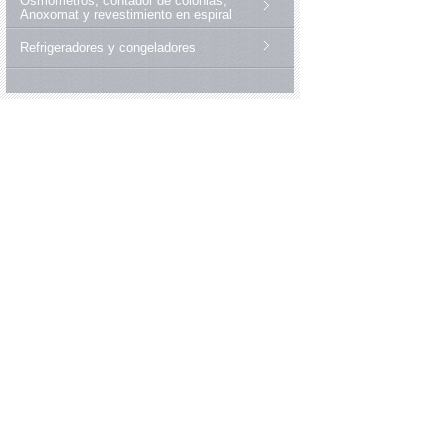
Osmómetros, contador de colonias,
Anoxomat y revestimiento en espiral
Refrigeradores y congeladores