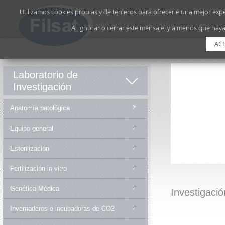
Utilizamos cookies propias y de terceros para ofrecerle una mejor exper
Al ignorar o cerrar este mensaje, y a menos que haya
AC
Laboratorio de
Investigación
Anatomía patológica
Equipo general
Esterilización
Fertilización in vitro
Genética Médica
Investigació
Invernaderos e incubadoras de CO2