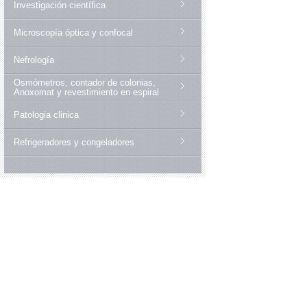
Investigación científica
Microscopía óptica y confocal
Nefrología
Osmómetros, contador de colonias,
Anoxomat y revestimiento en espiral
Patologia clinica
Refrigeradores y congeladores