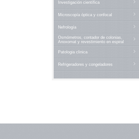
Investigación científica
Microscopía óptica y confocal
Nefrología
Osmómetros, contador de colonias,
Anoxomat y revestimiento en espiral
Patologia clinica
Refrigeradores y congeladores