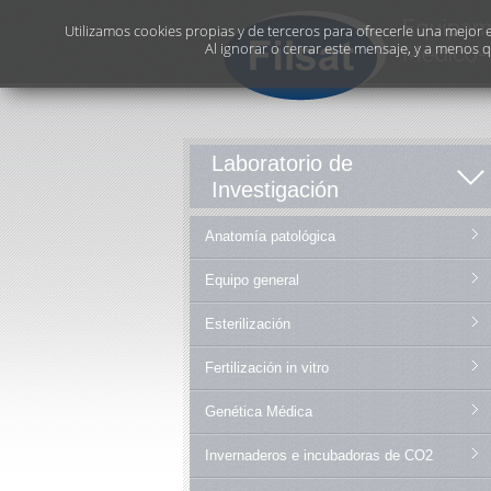
Utilizamos cookies propias y de terceros para ofrecerle una mejor ex
Al ignorar o cerrar este mensaje, y a menos 
Laboratorio de
Investigación
Anatomía patológica
Equipo general
Esterilización
Fertilización in vitro
Genética Médica
Invernaderos e incubadoras de CO2