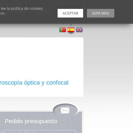
ee la política de cookies.
ios
Marcas
Noticias
Contactos
ivo.
ACEPTAR
SEPA MAS
croscopía óptica y confocal
Pedido presupuesto