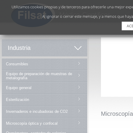
Utilizamos cookies propias y de terceros para ofrecerle una mejor exper
Al ignorar o cerrar este mensaje, y a menos que haya
AC
Industria
Consumibles
Equipo de preparación de muestras de
metalografía
Equipo general
Esterilización
Invernaderos e incubadoras de CO2
Microscopía
Microscopía óptica y confocal