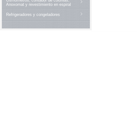
Osmómetros, contador de colonias,
Anoxomat y revestimiento en espiral
Refrigeradores y congeladores